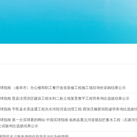
买球指南 （曲阜市）办公楼和职工餐厅改造装修工程施工项目询价采购结果公示
买球指南 恩县洼滞洪区建设工程水利二标土地复垦整平工程劳务询比选拔结果公示
买球指南 平邑县水系连通工程兴水河段河道治理工程-西张庄橡胶坝防渗劳务询比选拔
买球指南 第一分买球赛的网站-中国买球指南 临朐县重点河道规划拦蓄水工程（石家
比试验询比选拔结果公示
用我司名义散布虚假信息等非法行为的声明