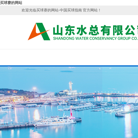
买球赛的网站
欢迎光临买球赛的网站-中国买球指南 官方网站！