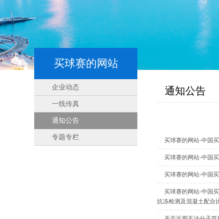
买球赛的网站
企业动态
通知公告
一线传真
通知公告
专题专栏
买球赛的网站-中国
买球赛的网站-中国
买球赛的网站-中国
买球赛的网站-中国
抗冻检测及混凝土配合
关于近期不法分子冒