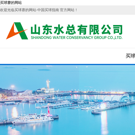
买球赛的网站
欢迎光临买球赛的网站-中国买球指南 官方网站！
买球
中