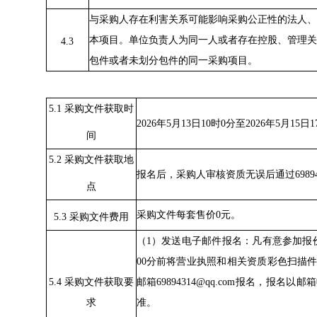
与采购人存在利害关系可能影响采购公正性的法人、
本项目。单位负责人为同一人或者存在控股、管理关
4.3
包件或者未划分包件的同一采购项目。
5.1 采购文件获取时
202
6
年
5
月
13
日
10
时
0分至202
6
年
5
月
15
日
1
间
5.2 采购文件获取地
报名后，采购人审核资质无误后
通过
6989
点
采购文件每套售价
0
元。
5.3 采购文件费用
（
1
）
发送电子邮件报名：凡有意参加报
00
分前将营业执照和相关资质彩色扫描
5.4 采购文件获取要
邮箱
69894314@qq.com
报名，报名以邮箱
求
准。