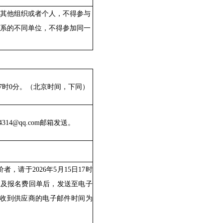
其他组织或者个人，不得参与
系的不同单位，不得参加同一
7时0分
。
（北京时间，下同）
4314@qq.com
邮箱发送。
价者，请于
202
6
年
5
月
15
日
17时
件
及报名费回单
后，发送至电子
收到供应商的电子邮件时间为