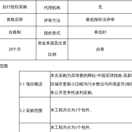
自行组织采购
无
代理机构
资格后审
最低报价法评审
评审方法
合格制
单信封
报价形式
资金来源及出资
20
个月
自筹
比例
范围
本次采购为买球赛的网站-中国买球指南 高
3.1 项目概况
区城市更新小汉峪沟污水整治与环境提升
(
务公开竞争性谈判采购。
本工程共分为
1个包件。
3.2 采购范围
本工程共分为
1个包件。