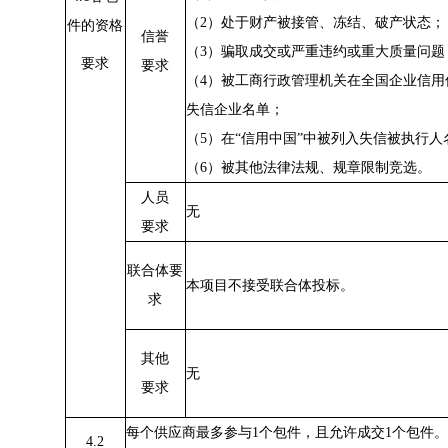
（
2）处于财产被接管、冻结、破产状态；
件的资格
信誉
（
3）骗取成交或严重违约或重大质量问题
要求
要求
（
4）被工商行政管理机关在全国企业信用
失信企业名单；
（
5）在“信用中国”中被列入失信被执行人
（
6）被其他法律法规、规章限制竞选。
人员
无
要求
联合体要
本项目不接受联合体投标。
求
其他
无
要求
每个供应商最多参与
1个包件，且允许成交1个包件。
4.2