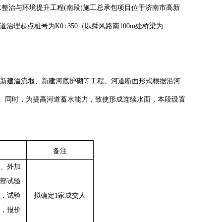
水整治与环境提升工程
(南段)施工总承包项目位于济南市高新
理起点桩号为K0+350（以舜风路南100m处桥梁为
建挡墙、新建溢流堰、新建河底护砌等工程。河道断面形式根据沿河
m。同时，为提高河道蓄水能力，致使形成连续水面，本段设置
备注
、外加
部试验
，试验
拟确定
1家成交人
，报价