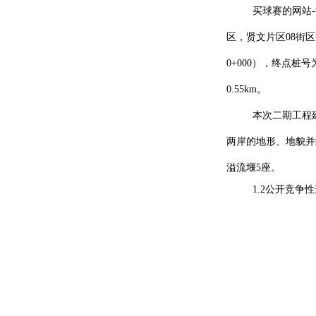
买球赛的网站
区，贤文片区08街
0+000），终点桩号
0.55km。
本次二期工程
两岸的地形、地貌并
溢流堰5座。
1.2公开竞争