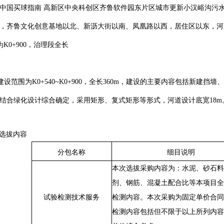
-中国买球指南 高新区中央科创区齐鲁软件园东片区城市更新小汉峪沟污
区，齐鲁文化创意基地以北、新沥大街以南、凤凰路以西，居住区以东，河道治
为K0+900，治理段全长
建设范围为
K0+540~K0+900，全长360m，建设的主要内容包括新
结合绿化设计综合确定，采用矩形、复式矩形等形式，河道设计底宽18
性选拔内容
分包名称
细目说明
本次选拔采购内容为：水泥、砂石料
剂、钢筋、混凝土配合比等本项目全
试验检测技术服务
检测内容。本次采购为固定单价合同
检测内容包括但不限于以上所列内容