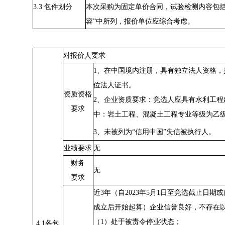
3.3 包件划分
本次采购为固定单价合同，试验检测内容包
容”中所列，报价单位应综合考虑。
对报价人要求
1、在中国境内注册，具有独立法人资格，
位法人证书。
资质资格
2、企业资质要求：
竞选人应具有水利工程
要求
中：岩土工程、混凝土工程专业等级为乙
3、未被列为“信用中国”失信被执行人。
业绩
要求
无
财务
无
要求
近
3年（自20
23
年
5
月
1日至竞选截止日期或
成立后开始起算）企业信誉良好，不存在
（
1）处于被责令停业状态；
4.1各包